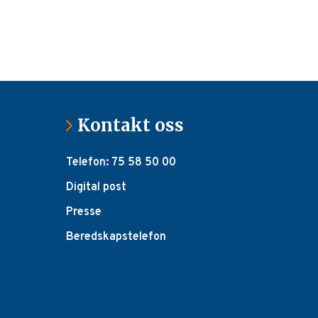
Kontakt oss
Telefon: 75 58 50 00
Digital post
Presse
Beredskapstelefon