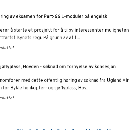
ring av eksamen for Part-66 L-moduler på engelsk
erer å starte et prosjekt for å tilby interessenter muligheten 
artstilsynets regi. På grunn av at t...
sluttet
sjøflyplass, Hovden - søknad om fornyelse av konsesjon
ennomfører med dette offentlig høring av søknad fra Ugland Ai
 for Bykle helikopter- og sjøflyplass, Hov...
sluttet