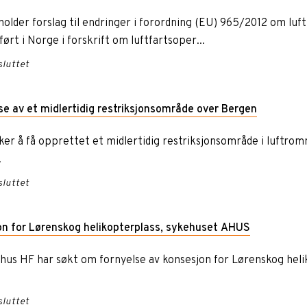
older forslag til endringer i forordning (EU) 965/2012 om luf
ørt i Norge i forskrift om luftfartsoper...
sluttet
e av et midlertidig restriksjonsområde over Bergen
nsker å få opprettet et midlertidig restriksjonsområde i luftr
.
sluttet
on for Lørenskog helikopterplass, sykehuset AHUS
hus HF har søkt om fornyelse av konsesjon for Lørenskog heli
sluttet