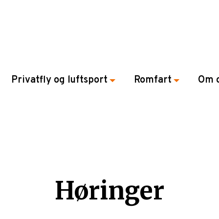
Privatfly og luftsport
Romfart
Om 
Høringer