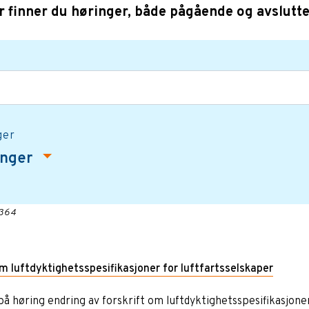
r finner du høringer, både pågående og avslutte
ger
inger
 364
om luftdyktighetsspesifikasjoner for luftfartsselskaper
 på høring endring av forskrift om luftdyktighetsspesifikasjone