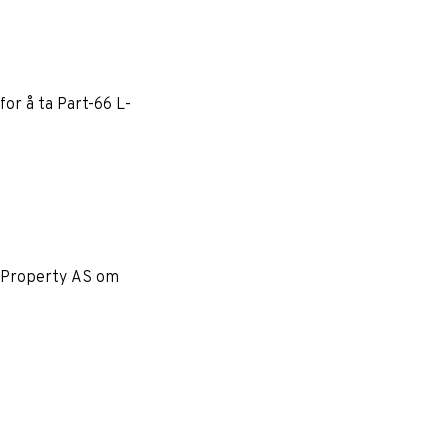
for å ta Part-66 L-
r Property AS om