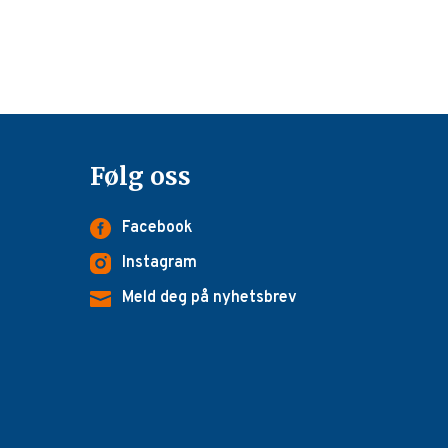
Følg oss
Facebook
Instagram
Meld deg på nyhetsbrev