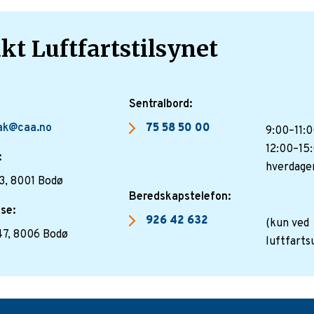
kt Luftfartstilsynet
Sentralbord:
ak@caa.no
75 58 50 00
9:00–11:0
12:00–15:
:
hverdage
3, 8001 Bodø
Beredskapstelefon:
se:
926 42 632
(kun ved
47, 8006 Bodø
luftfarts