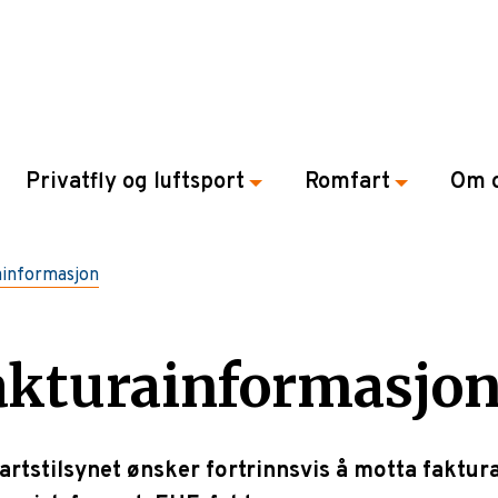
Privatfly og luftsport
Romfart
Om 
ainformasjon
akturainformasjo
artstilsynet ønsker fortrinnsvis å motta faktura