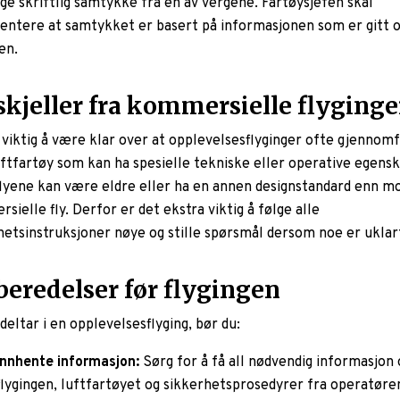
gge skriftlig samtykke fra en av vergene. Fartøysjefen skal
ntere at samtykket er basert på informasjonen som er gitt 
gen.
skjeller fra kommersielle flyginge
 viktig å være klar over at opplevelsesflyginger ofte gjennom
ftfartøy som kan ha spesielle tekniske eller operative egensk
flyene kan være eldre eller ha en annen designstandard enn m
ielle fly. Derfor er det ekstra viktig å følge alle
hetsinstruksjoner nøye og stille spørsmål dersom noe er uklar
beredelser før flygingen
deltar i en opplevelsesflyging, bør du:
Innhente informasjon:
Sørg for å få all nødvendig informasjon
flygingen, luftfartøyet og sikkerhetsprosedyrer fra operatøre