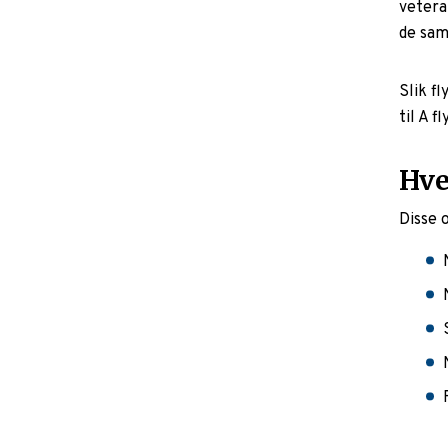
vetera
de sam
Slik f
til A fl
Hve
Disse o