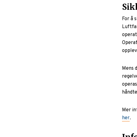
Sik
For å 
Luftfa
operat
Operat
opplev
Mens d
regelve
operas
håndte
Mer i
her
.