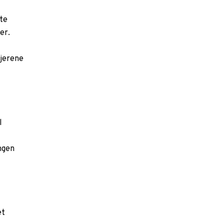
te
er.
sjerene
l
ngen
et