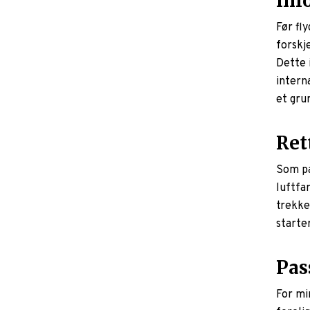
Inf
Før fl
forskj
Dette 
intern
et gru
Ret
Som pas
luftfa
trekke
starter
Pas
For mi