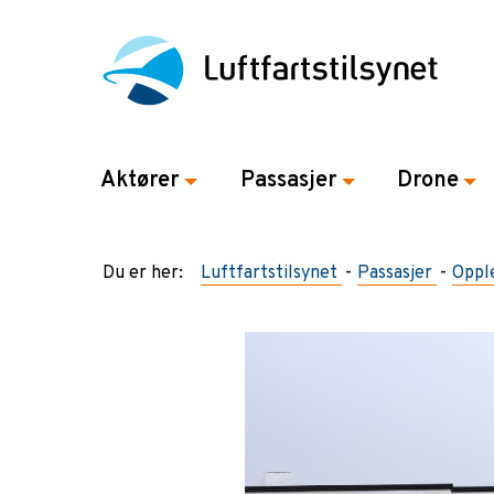
Aktører
Passasjer
Drone
Du er her:
Luftfartstilsynet
Passasjer
Opple