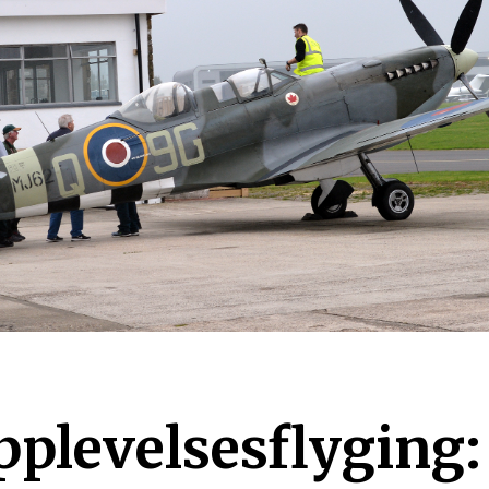
pplevelsesflyging: