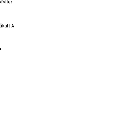
pfyller
åkalt A
?