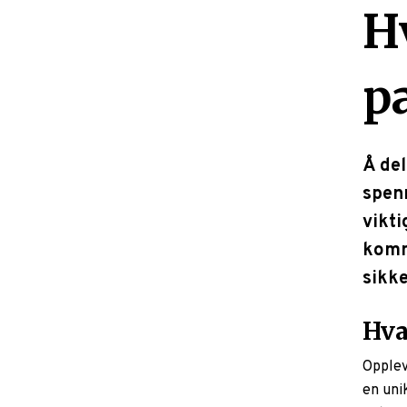
H
p
Å del
spenn
vikti
komme
sikke
Hva
Opplev
en uni