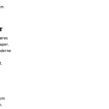
om
r
føres
aper.
oderne
t.
 om
n.