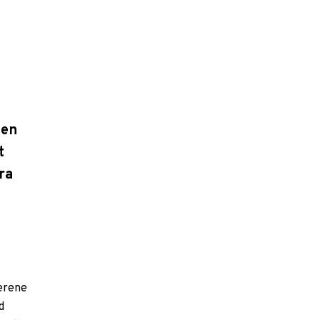
 en
t
ra
jerene
d