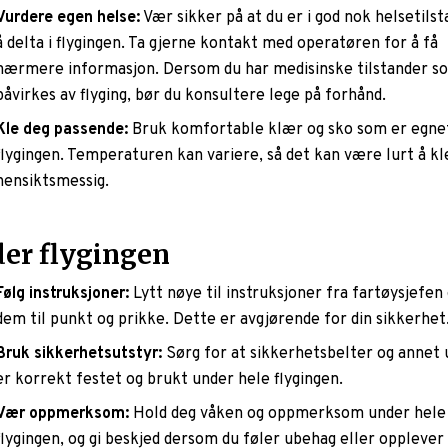
Vurdere egen helse:
Vær sikker på at du er i god nok helsetilsta
å delta i flygingen. Ta gjerne kontakt med operatøren for å få
nærmere informasjon. Dersom du har medisinske tilstander s
påvirkes av flyging, bør du konsultere lege på forhånd.
Kle deg passende:
Bruk komfortable klær og sko som er egne
flygingen. Temperaturen kan variere, så det kan være lurt å kl
hensiktsmessig.
er flygingen
Følg instruksjoner:
Lytt nøye til instruksjoner fra fartøysjefen 
dem til punkt og prikke. Dette er avgjørende for din sikkerhet
Bruk sikkerhetsutstyr:
Sørg for at sikkerhetsbelter og annet 
er korrekt festet og brukt under hele flygingen.
Vær oppmerksom:
Hold deg våken og oppmerksom under hele
flygingen, og gi beskjed dersom du føler ubehag eller opplever