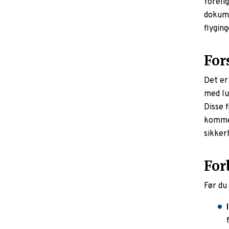
foreli
dokume
flygin
For
Det er
med lu
Disse 
kommers
sikker
For
Før du 