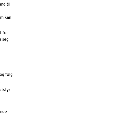
nd til
om kan
t for
e seg
og følg
.
utstyr
 noe