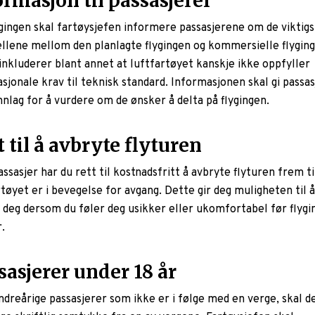
ormasjon til passasjerer
ygingen skal fartøysjefen informere passasjerene om de viktigs
ellene mellom den planlagte flygingen og kommersielle flyging
inkluderer blant annet at luftfartøyet kanskje ikke oppfyller
asjonale krav til teknisk standard. Informasjonen skal gi passa
nnlag for å vurdere om de ønsker å delta på flygingen.
t til å avbryte flyturen
sasjer har du rett til kostnadsfritt å avbryte flyturen frem ti
rtøyet er i bevegelse for avgang. Dette gir deg muligheten til å
 deg dersom du føler deg usikker eller ukomfortabel før flygi
.
sasjerer under 18 år
ndreårige passasjerer som ikke er i følge med en verge, skal d