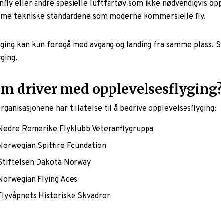
nfly eller andre spesielle luftfartøy som ikke nødvendigvis op
me tekniske standardene som moderne kommersielle fly.
lyging kan kun foregå med avgang og landing fra samme plass. S
yging.
m driver med opplevelsesflyging
rganisasjonene har tillatelse til å bedrive opplevelsesflyging:
Nedre Romerike Flyklubb Veteranflygruppa
Norwegian Spitfire Foundation
Stiftelsen Dakota Norway
Norwegian Flying Aces
Flyvåpnets Historiske Skvadron