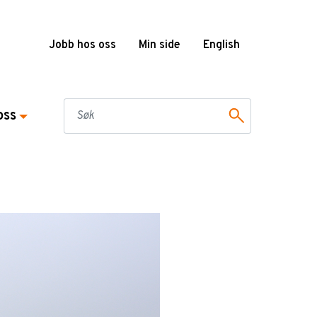
Jobb hos oss
Min side
English
oss