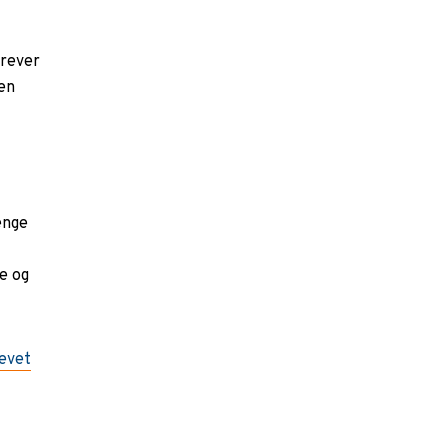
krever
en
enge
e og
revet