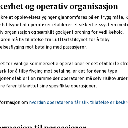
kerhet og operativ organisasjon
sikre at opplevelsesflyginger gjennomføres på en trygg måte, 
rtstilsynet at operatører etablerer et sikkerhetssystem med 
iv organisasjon og særskilt godkjent ordning for vedlikehold.
øren må ha tillatelse fra Luftfartstilsynet for å tilby
elsesflyging mot betaling med passasjerer.
et for vanlige kommersielle operasjoner er det etablerte str
rk for å tilby flyging mot betaling, er det for denne type
joner etablert en ramme der operatøren må selv risikovurder
re farer tilknyttet sine spesifikke operasjoner.
nformasjon om
hvordan operatørene får slik tillatelse er besk