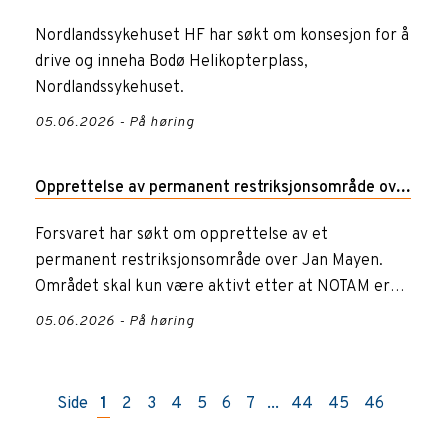
inneha Bodø Helikopterplass, Nordlandssykehuset
Nordlandssykehuset HF har søkt om konsesjon for å
drive og inneha Bodø Helikopterplass,
Nordlandssykehuset.
05.06.2026 - På høring
Opprettelse av permanent restriksjonsområde over
Jan Mayen
Forsvaret har søkt om opprettelse av et
permanent restriksjonsområde over Jan Mayen.
Området skal kun være aktivt etter at NOTAM er
publisert.
05.06.2026 - På høring
Side
1
2
3
4
5
6
7
...
44
45
46