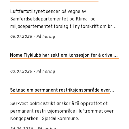
flydrivstoff (ReFuelEU Aviation-forskriften)
Luftfartstilsynet sender på vegne av
Samferdselsdepartementet og Klima- og
miljødepartementet forslag til ny forskrift om bruk
av alternative flydrivstoff på høri...
06.07.2026 - På høring
Nome Flyklubb har søkt om konsesjon for å drive og
inneha Lunde flyplass, Nome
03.07.2026 - På høring
Søknad om permanent restriksjonsområde over
Kongeparken i Gjesdal kommune
Sør-Vest politidistrikt ønsker å få opprettet et
permanent restriksjonsområde i luftrommet over
Kongeparken i Gjesdal kommune.
24.06.2026 - På høring