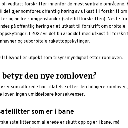
s bli vedtatt forskrifter innenfor de mest sentrale områdene.
il det gjennomføres offentlig høring av utkast til forskrift om
itter og andre romgjenstander (satellittforskriften). Neste for
ndes på offentlig høring er et utkast til forskrift om orbitale
ppskytinger. I 2027 vil det bli arbeidet med utkast til forskri
havner og suborbitale rakettoppskytinger.
rtstilsynet er utpekt som tilsynsmyndighet etter romloven.
 betyr den nye romloven?
tører som allerede har tillatelse etter den tidligere romloven,
e loven ingen umiddelbare konsekvenser.
satellitter som er i bane
rske satellitter som allerede er skutt opp og er i bane, må