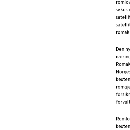
romlov
søkes 
satelli
satelli
romakt
Den ny
næring
Romakt
Norges
bestem
romgje
forsik
forvalt
Romlov
bestem