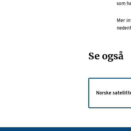
som ha
Mer in
nedenf
Se også
Norske satellitt