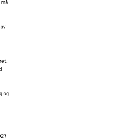
t må
v
 av
l
met.
d
g og
027