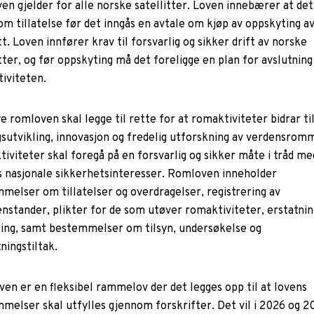
en gjelder for alle norske satellitter. Loven innebærer at de
om tillatelse før det inngås en avtale om kjøp av oppskyting a
tt. Loven innfører krav til forsvarlig og sikker drift av norske
tter, og før oppskyting må det foreligge en plan for avslutning
iviteten.
e romloven skal legge til rette for at romaktiviteter bidrar ti
sutvikling, innovasjon og fredelig utforskning av verdensrom
iviteter skal foregå på en forsvarlig og sikker måte i tråd me
 nasjonale sikkerhetsinteresser. Romloven inneholder
melser om tillatelser og overdragelser, registrering av
nstander, plikter for de som utøver romaktiviteter, erstatnin
ring, samt bestemmelser om tilsyn, undersøkelse og
ningstiltak.
en er en fleksibel rammelov der det legges opp til at lovens
melser skal utfylles gjennom forskrifter. Det vil i 2026 og 2