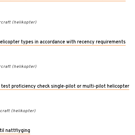
rcraft (helikopter)
helicopter types in accordance with recency requirements
rcraft (helikopter)
 test proficiency check single-pilot or multi-pilot helicopter
rcraft (helikopter)
il nattflyging