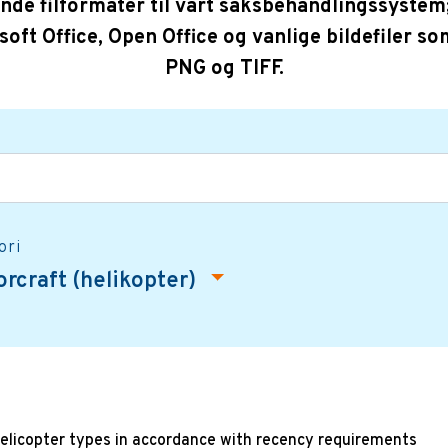
nde filformater til vårt saksbehandlingssystem
soft Office, Open Office og vanlige bildefiler so
PNG og TIFF.
ori
torcraft (helikopter)
helicopter types in accordance with recency requirements