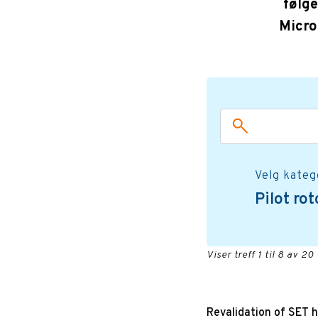
følge
Micro
Velg kateg
Pilot ro
Viser treff 1 til 8 av 20
Revalidation of SET 