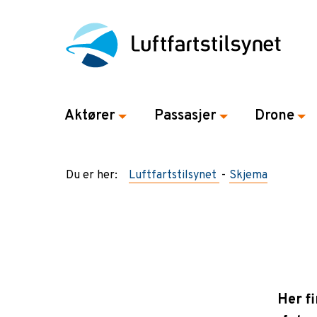
Aktører
Passasjer
Drone
Du er her:
Luftfartstilsynet
Skjema
Her f