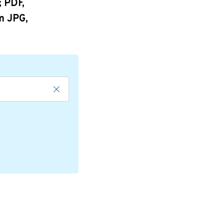
; PDF,
m JPG,