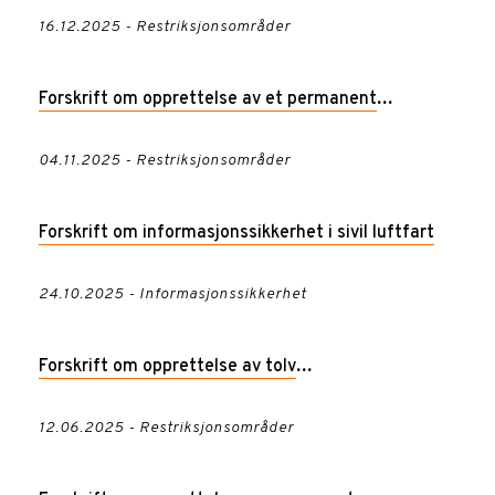
restriksjonsområde i luftrommet over Chemring
16.12.2025 - Restriksjonsområder
Nobel, Sætre i Asker kommune, EN R123
Forskrift om opprettelse av et permanent
restriksjonsområde i luftrommet over
04.11.2025 - Restriksjonsområder
atomanlegget i Halden
Forskrift om informasjonssikkerhet i sivil luftfart
24.10.2025 - Informasjonssikkerhet
Forskrift om opprettelse av tolv
restriksjonsområder ved Schengen yttergrense
12.06.2025 - Restriksjonsområder