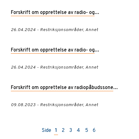
Vestfold og Telemark
Forskrift om opprettelse av radio- og
transponderpåbudssone i luftrommet over Kjeller,
26.04.2024 - Restriksjonsområder, Annet
Oslo og Akershus
Forskrift om opprettelse av radio- og
transponderpåbudssone i luftrommet over Oslo,
26.04.2024 - Restriksjonsområder, Annet
Oslo, Akershus, Østfold og Buskerud
Forskrift om opprettelse av radiopåbudssone
«Geiteryggen RMZ» ved Skien flyplass, Geiteryggen
09.08.2023 - Restriksjonsområder, Annet
Side
1
2
3
4
5
6