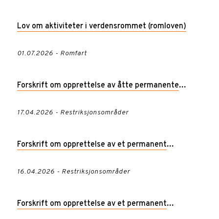
Lov om aktiviteter i verdensrommet (romloven)
01.07.2026 - Romfart
Forskrift om opprettelse av åtte permanente
restriksjonsområder over Oslo-området, Oslo,
17.04.2026 - Restriksjonsområder
Akershus og Buskerud
Forskrift om opprettelse av et permanent
restriksjonsområde i luftrommet over Kolsås base,
16.04.2026 - Restriksjonsområder
Bærum kommune, Akershus
Forskrift om opprettelse av et permanent