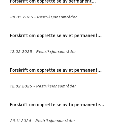
Forskrift om opprettelse av permanent
restriksjonsområde i luftrommet over Andøya
28.05.2025 - Restriksjonsområder
Space, EN R426 Børvågen
Forskrift om opprettelse av et permanent
restriksjonsområde i luftrommet over Reitan, Bodø
12.02.2025 - Restriksjonsområder
kommune, Nordland
Forskrift om opprettelse av et permanent
restriksjonsområde i luftrommet over Novika,
12.02.2025 - Restriksjonsområder
Gildeskål kommune, Nordland
Forskrift om opprettelse av to permanente
restriksjonsområder, EN R119 Porsgrunn og EN R120
29.11.2024 - Restriksjonsområder
Rafnes, over industrianleggene ved Frierfjorden,