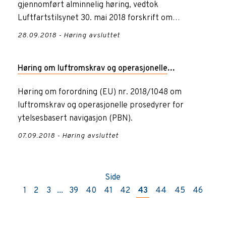
gjennomført alminnelig høring, vedtok
2018
Luftfartstilsynet 30. mai 2018 forskrift om
opprettelse av 16 midlertidige res...
28.09.2018 - Høring avsluttet
Høring om luftromskrav og operasjonelle
prosedyrer for ytelsesbasert navigasjon (PBN)
Høring om forordning (EU) nr. 2018/1048 om
luftromskrav og operasjonelle prosedyrer for
ytelsesbasert navigasjon (PBN).
07.09.2018 - Høring avsluttet
Side
1
2
3
...
39
40
41
42
43
44
45
46