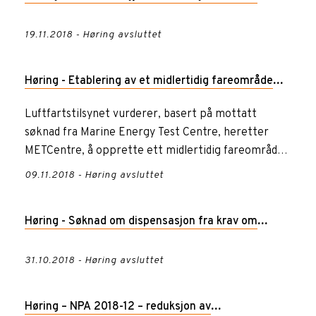
forbindelse Part-66 L - endringsforordning til
19.11.2018 - Høring avsluttet
forordning (EU) nr. 1321/2014
Høring - Etablering av et midlertidig fareområde
vest av Karmøy
Luftfartstilsynet vurderer, basert på mottatt
søknad fra Marine Energy Test Centre, heretter
METCentre, å opprette ett midlertidig fareområde i
forbindelse med te...
09.11.2018 - Høring avsluttet
Høring - Søknad om dispensasjon fra krav om
konsesjon for helikopterplasser i kommunene
31.10.2018 - Høring avsluttet
Sauda, Suldal, Hjelmeland og Forsand i Rogaland
Høring – NPA 2018-12 – reduksjon av