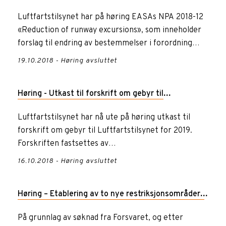
rullebanehendelser – forslag til endring av
Luftfartstilsynet har på høring EASAs NPA 2018-12
«Reduction of runway excursions», som inneholder
forordning (EU) 2015/640 Part-26
forslag til endring av bestemmelser i forordning
(EU) 2015/640,...
19.10.2018 - Høring avsluttet
Høring - Utkast til forskrift om gebyr til
Luftfartstilsynet for 2019
Luftfartstilsynet har nå ute på høring utkast til
forskrift om gebyr til Luftfartstilsynet for 2019.
Forskriften fastsettes av
Samferdselsdepartementet.
16.10.2018 - Høring avsluttet
Høring – Etablering av to nye restriksjonsområder i
forbindelse med militærøvelsen Trident Juncture
På grunnlag av søknad fra Forsvaret, og etter