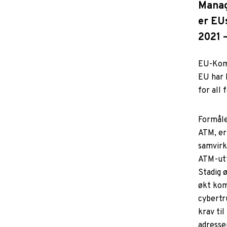
Manag
er EU
2021 –
EU-Komm
EU har 
for all
Formåle
ATM, er
samvirk
ATM-utf
Stadig 
økt komp
cybertr
krav til
adresse