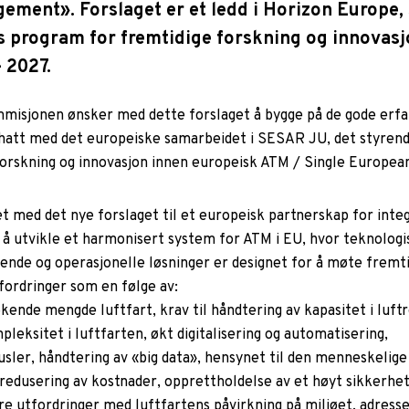
ement». Forslaget er et ledd i Horizon Europe,
s program for fremtidige forskning og innovasj
 2027.
isjonen ønsker med dette forslaget å bygge på de gode erfa
hatt med det europeiske samarbeidet i SESAR JU, det styren
 forskning og innovasjon innen europeisk ATM / Single Europea
t med det nye forslaget til et europeisk partnerskap for inte
 å utvikle et harmonisert system for ATM i EU, hvor teknologi
ende og operasjonelle løsninger er designet for å møte fremt
ordringer som en følge av:
økende mengde luftfart, krav til håndtering av kapasitet i luf
leksitet i luftfarten, økt digitalisering og automatisering,
usler, håndtering av «big data», hensynet til den menneskelige
 redusering av kostnader, opprettholdelse av et høyt sikkerhet
re utfordringer med luftfartens påvirkning på miljøet, adress