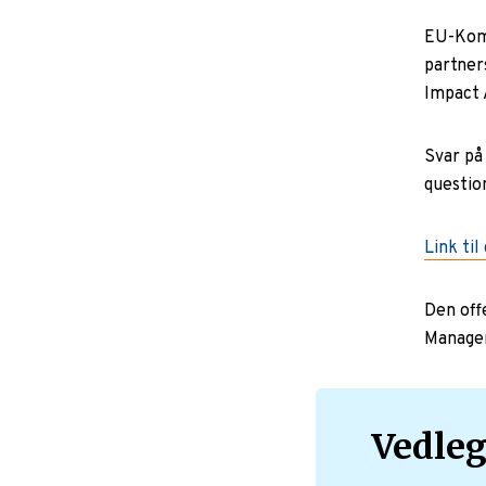
EU-Komm
partner
Impact 
Svar på
questio
Link til
Den off
Managem
Vedle