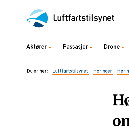
Aktører
Passasjer
Drone
Du er her:
Luftfartstilsynet
Høringer
Hørin
Hø
om