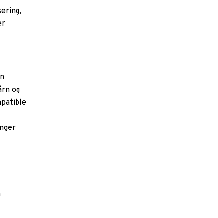
sering,
er
an
årn og
mpatible
inger
n