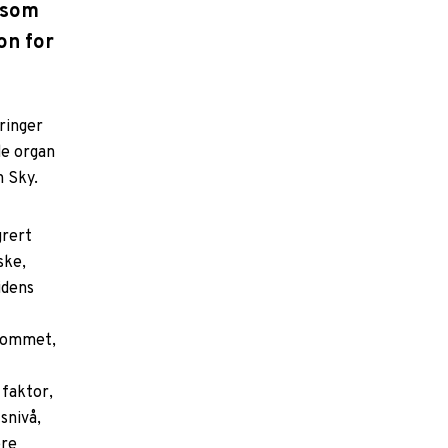
 som
on for
ringer
de organ
n Sky.
grert
ske,
idens
trommet,
 faktor,
snivå,
ere