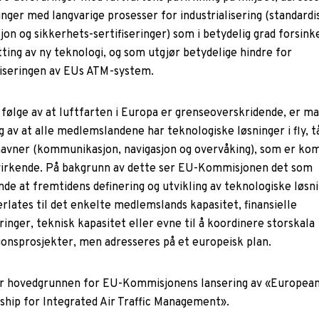
nger med langvarige prosesser for industrialisering (standardi
on og sikkerhets-sertifiseringer) som i betydelig grad forsink
ting av ny teknologi, og som utgjør betydelige hindre for
seringen av EUs ATM-system.
følge av at luftfarten i Europa er grenseoverskridende, er m
 av at alle medlemslandene har teknologiske løsninger i fly, t
havner (kommunikasjon, navigasjon og overvåking), som er ko
irkende. På bakgrunn av dette ser EU-Kommisjonen det som
nde at fremtidens definering og utvikling av teknologiske løsn
rlates til det enkelte medlemslands kapasitet, finansielle
ringer, teknisk kapasitet eller evne til å koordinere storskala
jonsprosjekter, men adresseres på et europeisk plan.
r hovedgrunnen for EU-Kommisjonens lansering av «Europea
ship for Integrated Air Traffic Management».