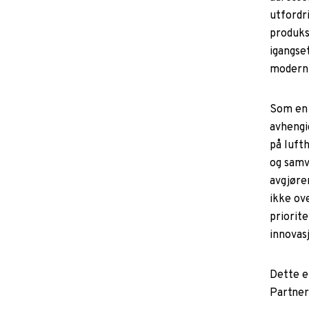
utfordri
produksj
igangset
moderni
Som en 
avhengig
på luft
og samv
avgjøre
ikke ove
priorite
innovas
Dette e
Partner