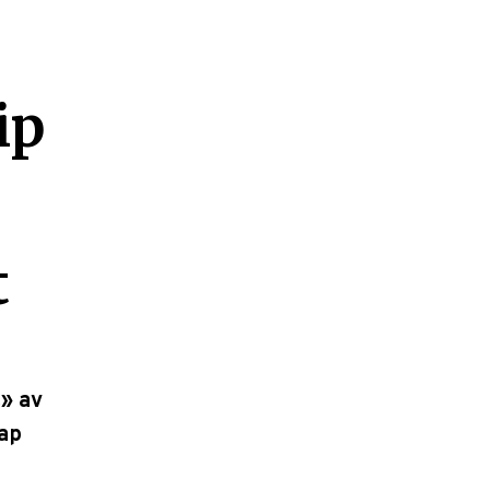
ip
t
» av
kap