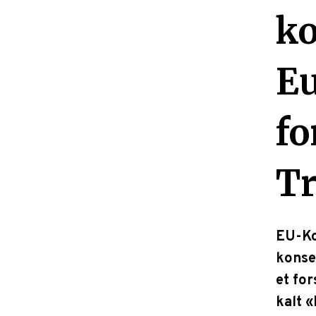
k
Eu
fo
Tr
EU-Ko
konse
et for
kalt «