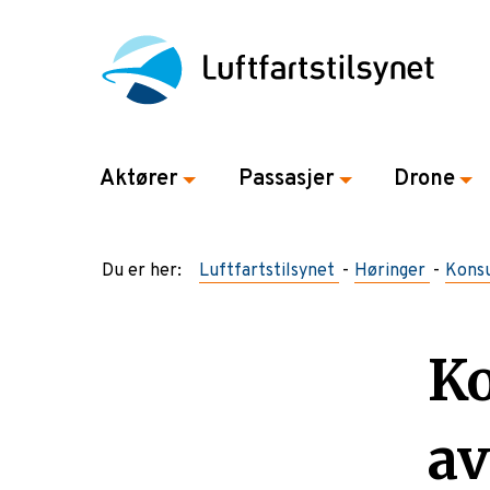
Aktører
Passasjer
Drone
Du er her:
Luftfartstilsynet
Høringer
Konsu
Ko
av