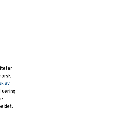
iteter
norsk
uk av
luering
le
beidet.