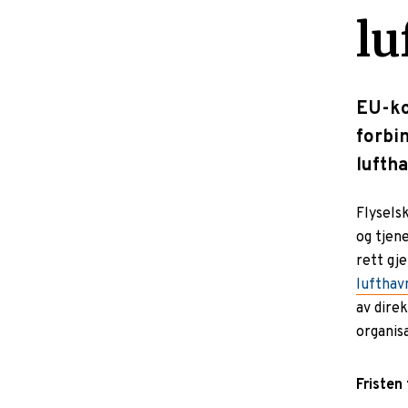
lu
EU-ko
forbi
luftha
Flyselsk
og tjen
rett g
lufthav
av dire
organisa
Fristen 