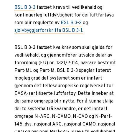
BSL B 3-3
fastset krava til vedlikehald og
kontinuerleg luftdyktigheit for dei luftfartøya
som blir regulerte av
BSL B 3-2
og
sjølvbyggjarforskrifta BSL B 3-1.
BSL B 3-3 fastset kva krav som skal gjelda for
vedlikehald, og gjennomfører utvalde delar av
forordning (EU) nr. 1321/2014, nærare bestemt
Part-ML og Part-M. BSL B 3-3 speglar i størst
mogleg grad det systemet som er innført
gjennom det felleseuropeiske regelverket for
EASA-sertifiserte luftfartøy. Dette inneber at
dei same omgrepa blir nytta. For å kunna skilja
dei to systema frå kvarandre, er det innført
omgrepa N-ARC, N-CAMO, N-CAO og N-Part-
145, dvs. nasjonal ARC, nasjonal CAMO, nasjonal
CAO og nasjonal Part-145. Krava til vedlikehald