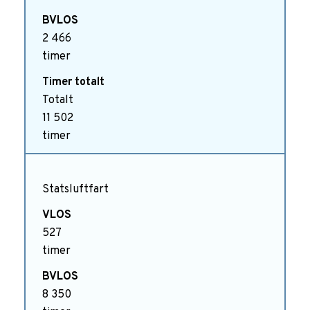
2 466
timer
Totalt
11 502
timer
Statsluftfart
527
timer
8 350