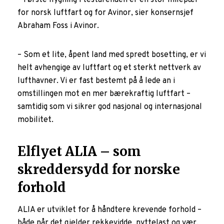
– Første flygning i testarenaen er en stor milepæl
for norsk luftfart og for Avinor, sier konsernsjef
Abraham Foss i Avinor.
– Som et lite, åpent land med spredt bosetting, er vi
helt avhengige av luftfart og et sterkt nettverk av
lufthavner. Vi er fast bestemt på å lede an i
omstillingen mot en mer bærekraftig luftfart –
samtidig som vi sikrer god nasjonal og internasjonal
mobilitet.
Elflyet ALIA – som
skreddersydd for norske
forhold
ALIA er utviklet for å håndtere krevende forhold –
både når det gjelder rekkevidde, nyttelast og vær.