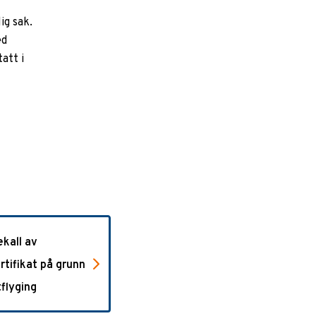
ig sak.
ed
att i
ekall av
ertifikat på grunn
tflyging