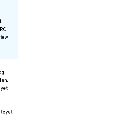
i
ARC
view
og
ten.
øyet
rtøyet