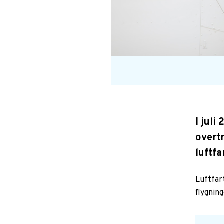
I juli
overt
luftfa
Luftfar
flygning