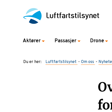
Aktører
Passasjer
Drone
Du er her:
Luftfartstilsynet
Om oss
Nyhete
Ov
fo