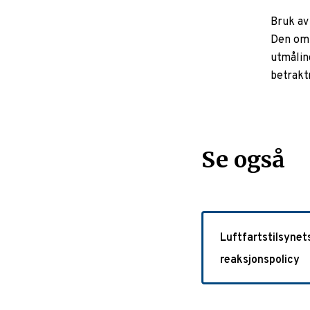
Bruk av 
Den omf
utmålin
betrakt
Se også
Luftfartstilsynet
reaksjonspolicy