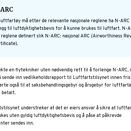
-ARC
luftfartøy må etter de relevante nasjonale reglene ha N-ARC 
legg til luftdyktighetsbevis for å kunne brukes til luftfart. N-
i reglene definert slik N-ARC: nasjonal ARC (Airworthiness Re
tificate).
ukte en flytekniker uten nødvendig rett til å forlenge N-ARC, 
 sende inn vedlikeholdsrapport til Luftfartstilsynet innen fris
ørte også til at saksbehandlingsgebyr og årsgebyr for luftfart
 betalt.
stilsynet understreker at det er eiers ansvar å sikre at luftfa
ukes uten gyldig luftdyktighetsbevis og å påse at påkrevde
ter sendes inn.