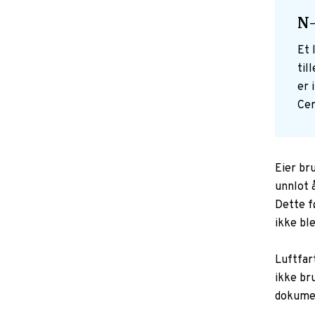
N
Et 
til
er 
Cer
Eier br
unnlot å
Dette f
ikke ble
Luftfart
ikke br
dokumen