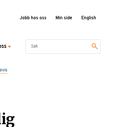
Jobb hos oss
Min side
English
oss
evis
dig