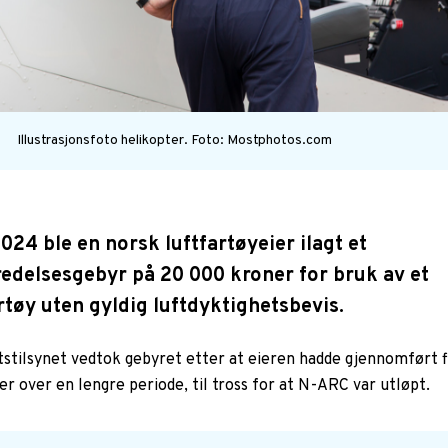
Illustrasjonsfoto helikopter.
Foto: Mostphotos.com
 2024 ble en norsk luftfartøyeier ilagt et
redelsesgebyr på 20 000 kroner for bruk av et
rtøy uten gyldig luftdyktighetsbevis.
tstilsynet vedtok gebyret etter at eieren hadde gjennomført f
er over en lengre periode, til tross for at N-ARC var utløpt.