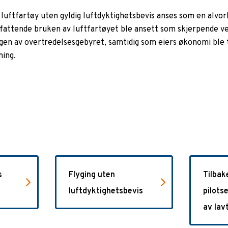
luftfartøy uten gyldig luftdyktighetsbevis anses som en alvorl
attende bruken av luftfartøyet ble ansett som skjerpende v
gen av overtredelsesgebyret, samtidig som eiers økonomi ble t
ning.
s
Flyging uten
Tilbak
luftdyktighetsbevis
pilots
av lav