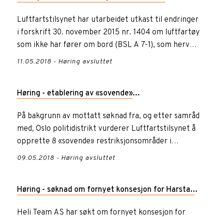
luftfartøy som ikke har fører om bord
Luftfartstilsynet har utarbeidet utkast til endringer
i forskrift 30. november 2015 nr. 1404 om luftfartøy
som ikke har fører om bord (BSL A 7-1), som herved
send...
11.05.2018 - Høring avsluttet
Høring - etablering av «sovende»
restriksjonsområder over Oslo-området
På bakgrunn av mottatt søknad fra, og etter samråd
med, Oslo politidistrikt vurderer Luftfartstilsynet å
opprette 8 «sovende» restriksjonsområder i
luftrommet ove...
09.05.2018 - Høring avsluttet
Høring - søknad om fornyet konsesjon for Harstad
helikopterplass, Stangnes.
Heli Team AS har søkt om fornyet konsesjon for