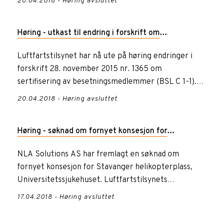
20.04.2018 - Høring avsluttet
Høring - utkast til endring i forskrift om
gjennomføring av forordning (EU) 2011-1178 -
Luftfartstilsynet har nå ute på høring endringer i
forskrift 28. november 2015 nr. 1365 om
forskrift om sertifisering av besetningsmedlemmer
sertifisering av besetningsmedlemmer (BSL C 1-1).
Endringene gjelder mu...
20.04.2018 - Høring avsluttet
Høring - søknad om fornyet konsesjon for
Stavanger helikopterplass, Universitetssjukehuset
NLA Solutions AS har fremlagt en søknad om
fornyet konsesjon for Stavanger helikopterplass,
Universitetssjukehuset. Luftfartstilsynets
høringsbrev er vedlagt, sam...
17.04.2018 - Høring avsluttet