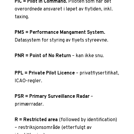
PIC = Pilot in Command.
Piloten som har det
overordnede ansvaret i løpet av flytiden, inkl.
taxing.
PMS = Performance Mangament System.
Datasystem for styring av flyets styreevne.
PNR = Point of No Return
– kan ikke snu.
PPL = Private Pilot Licence
– privatflysertifikat,
ICAO-regler.
PSR = Primary Surveillance Radar
–
primærradar.
R = Restricted area
(followed by identification)
– restriksjonsområde (etterfulgt av