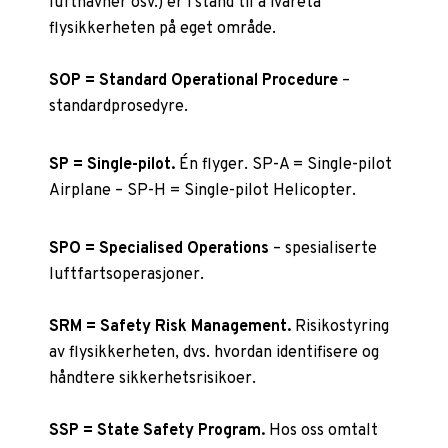
lufthavner osv.) er i stand til å ivareta
flysikkerheten på eget område.
SOP = Standard Operational Procedure
–
standardprosedyre.
SP = Single-pilot.
Én flyger. SP-A = Single-pilot
Airplane – SP-H = Single-pilot Helicopter.
SPO = Specialised Operations
– spesialiserte
luftfartsoperasjoner.
SRM = Safety Risk Management.
Risikostyring
av flysikkerheten, dvs. hvordan identifisere og
håndtere sikkerhetsrisikoer.
SSP = State Safety Program.
Hos oss omtalt