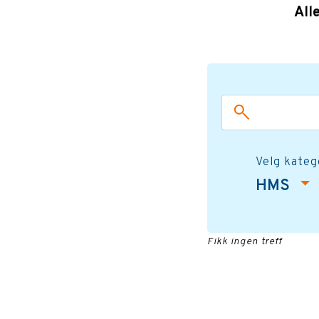
All
Velg kateg
HMS
Fikk ingen treff