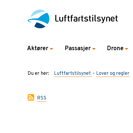
Aktører
Passasjer
Drone
Du er her:
Luftfartstilsynet
Lover og regler
RSS