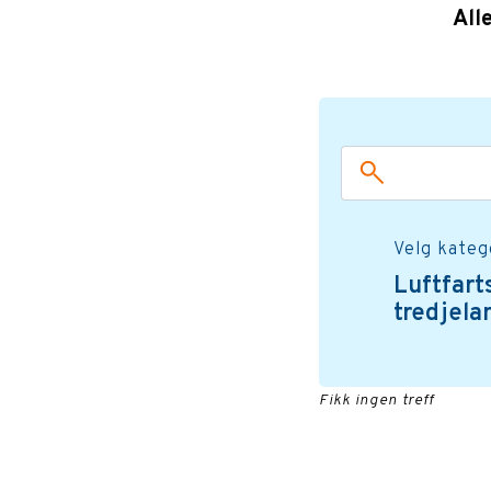
All
Velg kateg
Luftfart
tredjel
Fikk ingen treff