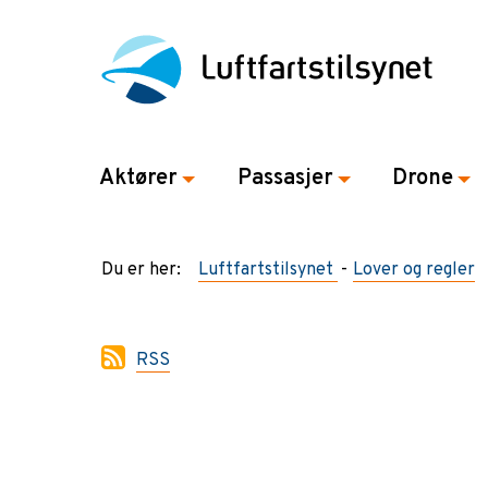
Aktører
Passasjer
Drone
Du er her:
Luftfartstilsynet
Lover og regler
RSS