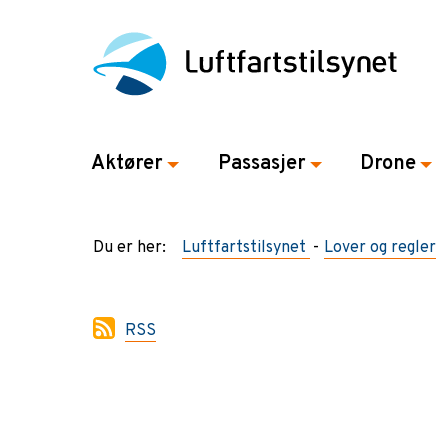
Aktører
Passasjer
Drone
Du er her:
Luftfartstilsynet
Lover og regler
RSS