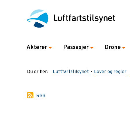
Aktører
Passasjer
Drone
Du er her:
Luftfartstilsynet
Lover og regler
RSS