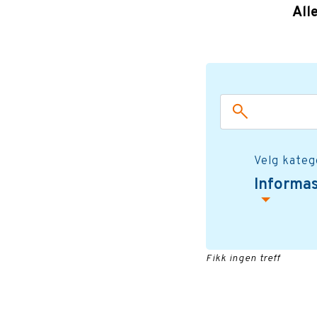
All
Velg kateg
Informa
Fikk ingen treff