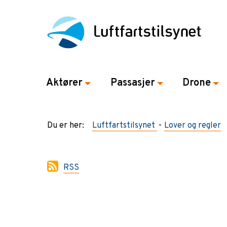
Aktører
Passasjer
Drone
Du er her:
Luftfartstilsynet
Lover og regler
RSS