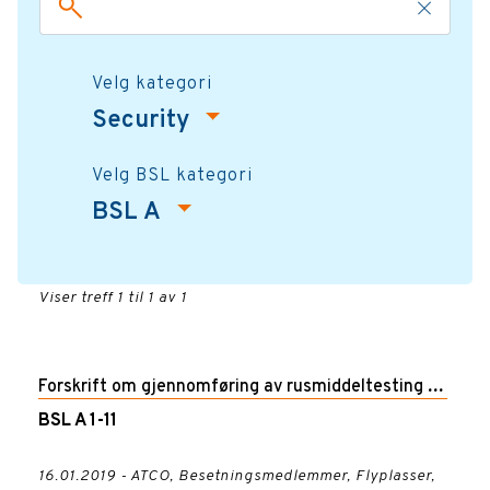
Velg kategori
Security
Velg BSL kategori
BSL A
Viser treff 1 til 1 av 1
Forskrift om gjennomføring av rusmiddeltesting og
BSL A 1-11
forbud mot å tjenestegjøre i ruspåvirket tilstand
for flyteknisk personell, personell i
16.01.2019 - ATCO, Besetningsmedlemmer, Flyplasser,