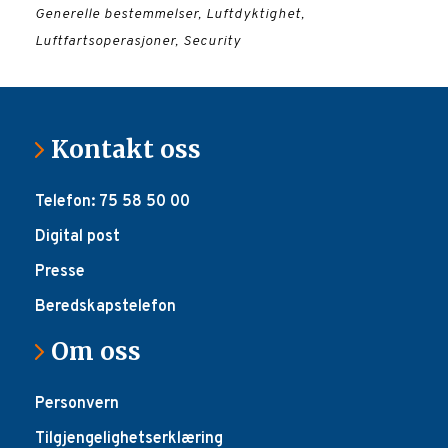
Generelle bestemmelser, Luftdyktighet,
flysikringstjenesten og i bakketjenesten
Luftfartsoperasjoner, Security
Kontakt oss
Telefon: 75 58 50 00
Digital post
Presse
Beredskapstelefon
Om oss
Personvern
Tilgjengelighetserklæring