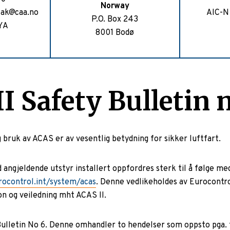
Norway
tak@caa.no
AIC-N
P.O. Box 243
YA
8001 Bodø
I Safety Bulletin n
 bruk av ACAS er av vesentlig betydning for sikker luftfart.
 angjeldende utstyr installert oppfordres sterk til å følge me
ocontrol.int/system/acas
. Denne vedlikeholdes av Eurocontr
n og veiledning mht ACAS II.
Bulletin No 6. Denne omhandler to hendelser som oppsto pga. f