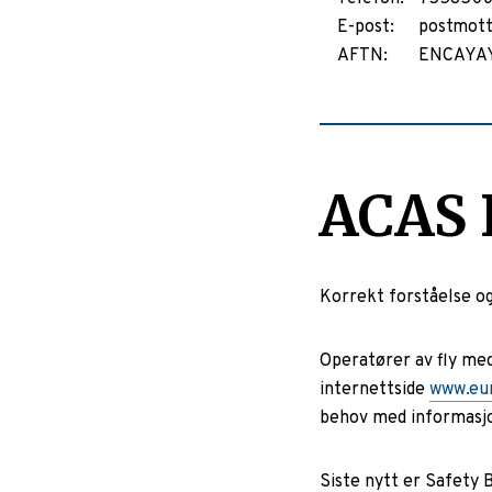
E-post:
postmot
AFTN:
ENCAYA
ACAS I
Korrekt forståelse og
Operatører av fly med
internettside
www.eur
behov med informasjo
Siste nytt er Safety 