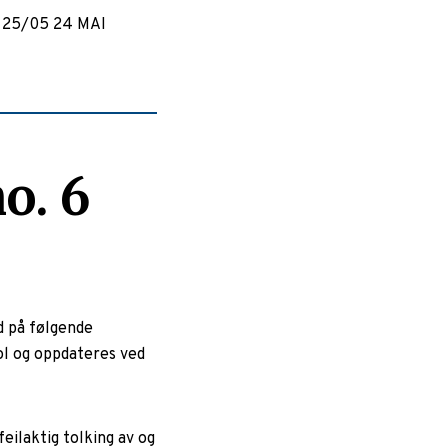
 25/05 24 MAI
o. 6
d på følgende
ol og oppdateres ved
eilaktig tolking av og