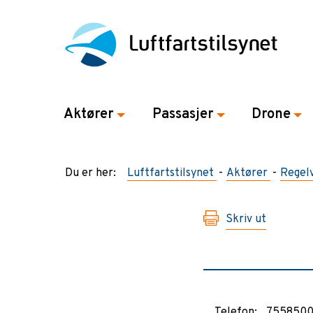
Aktører
Passasjer
Drone
Du er her:
Luftfartstilsynet
Aktører
Regel
Skriv ut
Telefon:
755850