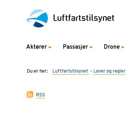
Aktører
Passasjer
Drone
Du er her:
Luftfartstilsynet
Lover og regler
RSS