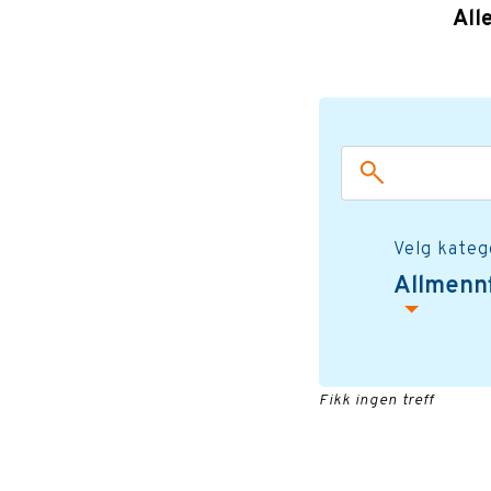
All
Velg kateg
Allmennf
Fikk ingen treff