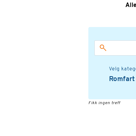
All
Velg kateg
Romfar
Fikk ingen treff