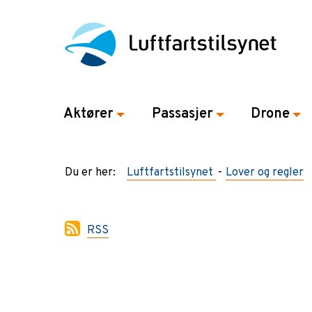
Aktører
Passasjer
Drone
Du er her:
Luftfartstilsynet
Lover og regler
RSS