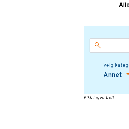
All
Velg kateg
Annet
Fikk ingen treff