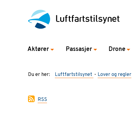
Aktører
Passasjer
Drone
Du er her:
Luftfartstilsynet
Lover og regler
RSS