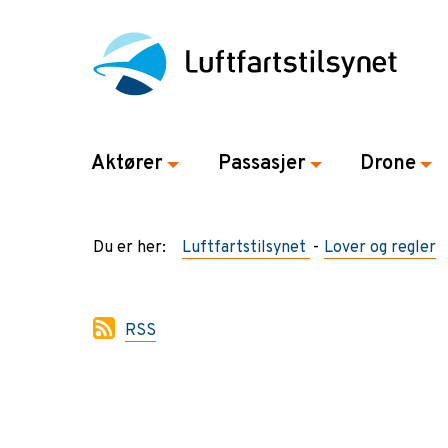
Aktører
Passasjer
Drone
Du er her:
Luftfartstilsynet
Lover og regler
RSS