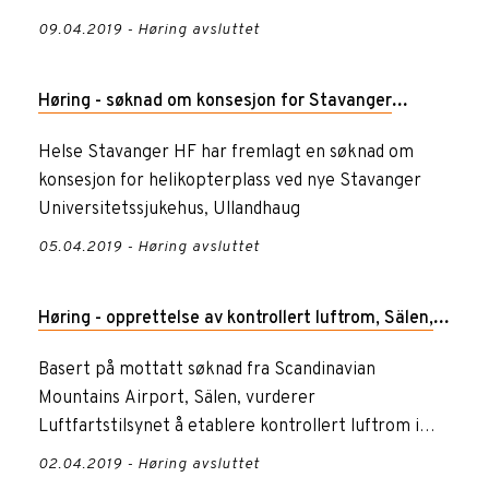
1321/2014. Endringsforordni...
09.04.2019 - Høring avsluttet
Høring - søknad om konsesjon for Stavanger
helikopterplass, Ullandhaug
Helse Stavanger HF har fremlagt en søknad om
konsesjon for helikopterplass ved nye Stavanger
Universitetssjukehus, Ullandhaug
05.04.2019 - Høring avsluttet
Høring - opprettelse av kontrollert luftrom, Sälen,
øst av Rena i Trysil
Basert på mottatt søknad fra Scandinavian
Mountains Airport, Sälen, vurderer
Luftfartstilsynet å etablere kontrollert luftrom i
området øst av Rena i Trysil.
02.04.2019 - Høring avsluttet