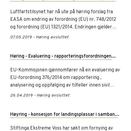
og 748/2012
Luftfartstilsynet har nå ute på høring forslag fra
EASA om endring av forordning (EU) nr. 748/2012
og forordning (EU) 1321/2014. Endringen gjelder
EASAs forslag t...
07.05.2019 - Høring avsluttet
Høring - Evaluering - rapporteringsforordningen
(376/2014)
EU-Kommisjonen gjennomfører nå en evaluering av
EU-forordning 376/2014 om rapportering ,
analysering og oppfølging av tilfeller innen sivil
luftfart.
26.04.2019 - Høring avsluttet
Høyring - konsesjon for landingsplassar i samband
med arrangementet Ekstremsportveko
Stiftinga Ekstreme Voss har søkt om fornying av