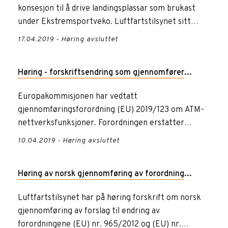
konsesjon til å drive landingsplassar som brukast
under Ekstremsportveko. Luftfartstilsynet sitt
høyringsbrev er l...
17.04.2019 - Høring avsluttet
Høring - forskriftsendring som gjennomfører
forordning (EU) 2019/123 om ATM-
Europakommisjonen har vedtatt
gjennomføringsforordning (EU) 2019/123 om ATM-
nettverksfunksjoner
nettverksfunksjoner. Forordningen erstatter
forordning (EU) nr. 677/2011 med virkning ...
10.04.2019 - Høring avsluttet
Høring av norsk gjennomføring av forordning
201x/XX som endrer (EU) nr. 965/2012 og (EU) nr.
Luftfartstilsynet har på høring forskrift om norsk
gjennomføring av forslag til endring av
1321/2014
forordningene (EU) nr. 965/2012 og (EU) nr.