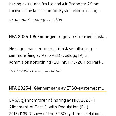
høring av søknad fra Ugland Air Property AS om
fornyelse av konsesjon for Bykle helikopter- og
sjøflyplass, Hov...
06.02.2026 - Høring avsluttet
NPA 2025-105 Endringer i regelverk for medisinsk
sertifisering
Høringen handler om medisinsk sertifisering —
sammenslåing av Part-MED (vedlegg IV) til
kommisjonsforordning (EU) nr. 1178/2011 og Part-
ATCO.MED (vedlegg IX) til ...
16.01.2026 - Høring avsluttet
NPA 2025-11 Gjennomgang av ETSO‑systemet med
hensyn til demonstrasjon av designkapabiliteter
EASA gjennomfører nå høring av NPA 2025-11
Alignment of Part 21 with Regulation (EU)
2018/1139 Review of the ETSO system in relation to