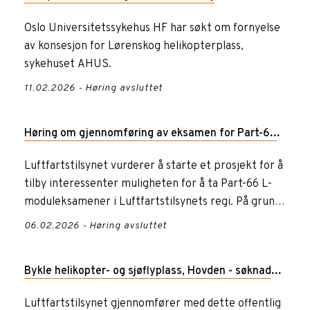
helikopterplass, sykehuset AHUS
Oslo Universitetssykehus HF har søkt om fornyelse
av konsesjon for Lørenskog helikopterplass,
sykehuset AHUS.
11.02.2026 - Høring avsluttet
Høring om gjennomføring av eksamen for Part-66
L-moduler på engelsk
Luftfartstilsynet vurderer å starte et prosjekt for å
tilby interessenter muligheten for å ta Part-66 L-
moduleksamener i Luftfartstilsynets regi. På grunn
av at t...
06.02.2026 - Høring avsluttet
Bykle helikopter- og sjøflyplass, Hovden - søknad
om fornyelse av konsesjon
Luftfartstilsynet gjennomfører med dette offentlig