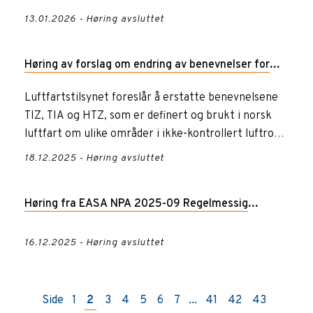
the demonstration of desig...
13.01.2026 - Høring avsluttet
Høring av forslag om endring av benevnelser for
ikke-kontrollert luftrom, og fjerning av
Luftfartstilsynet foreslår å erstatte benevnelsene
TIZ, TIA og HTZ, som er definert og brukt i norsk
luftromstypen ADS-område
luftfart om ulike områder i ikke-kontrollert luftrom.
Begrepe...
18.12.2025 - Høring avsluttet
Høring fra EASA NPA 2025-09 Regelmessig
oppdatering av SERA-regelverket- Endringer som
16.12.2025 - Høring avsluttet
gjennomfører regler om FF-ICE relaterte tjenester
Side
1
2
3
4
5
6
7
...
41
42
43